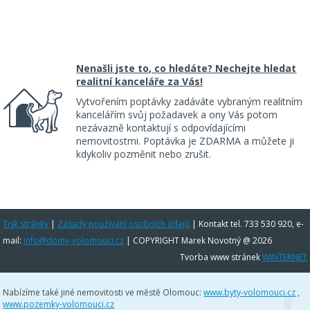
Nenašli jste to, co hledáte? Nechejte hledat
realitní kanceláře za Vás!
Vytvořením poptávky zadáváte vybraným realitním
kancelářím svůj požadavek a ony Vás potom
nezávazně kontaktují s odpovídajícími
nemovitostmi. Poptávka je ZDARMA a můžete ji
kdykoliv pozměnit nebo zrušit.
Tisk stránky
|
Zásady používání osobních údajů
|
Kontakt tel. 733 530 920, e-
mail:
info@domy-volomouci.cz
| COPYRIGHT Marek Novotný @ 2026
Tvorba www stránek
WINTERNET
Nabízíme také jiné nemovitosti ve městě Olomouc:
www.byty-volomouci.cz
,
www.pozemky-volomouci.cz